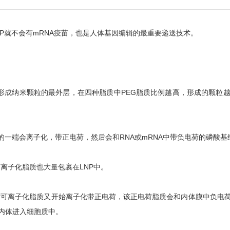
NP就不会有mRNA疫苗，也是人体基因编辑的最重要递送技术。
里形成纳米颗粒的最外层，在四种脂质中PEG脂质比例越高，形成的颗
的一端会离子化，带正电荷，然后会和RNA或mRNA中带负电荷的磷酸基结
离子化脂质也大量包裹在LNP中。
此时可离子化脂质又开始离子化带正电荷，该正电荷脂质会和内体膜中负电
离内体进入细胞质中。