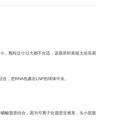
粒越小，颗粒过小过大都不合适，该脂质烃基端太短容易
合，把RNA包裹在LNP的球体中央。
荷磷酸脂质结合，因为可离子化脂质呈锥形，头小屁股