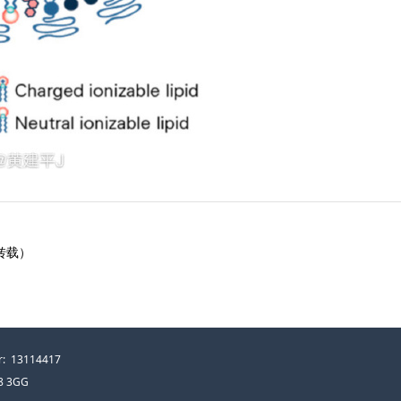
转载）
: 13114417
E8 3GG