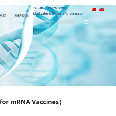
Tel:+86-0-18676399980
Mail:sales@asimicrofluidizer.com
方式
招骋信息
or mRNA Vaccines）