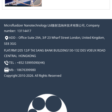
Microfluidizer Nanotechnology Ltd微射流纳米技术有限公司, Company
number: 13114417
ADD：
Office Suite 29A, 3/F 23 Wharf Street London, United Kingdom,
SE8 3GG
FLAT/RM1205 12/F TAI SANG BANK BUILDING130-132 DES VOEUX ROAD
CENTRAL HONGKONG
TEL：+852 53995090(HK)
Mb
：18676399980
Copyright 2010-2026. All Rights Reserved