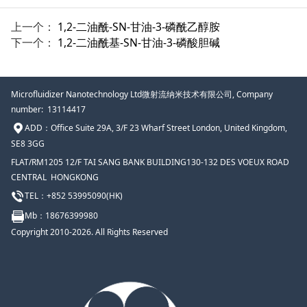
上一个：
1,2-二油酰-SN-甘油-3-磷酰乙醇胺
下一个：
1,2-二油酰基-SN-甘油-3-磷酸胆碱
Microfluidizer Nanotechnology Ltd微射流纳米技术有限公司, Company
number: 13114417
ADD：
Office Suite 29A, 3/F 23 Wharf Street London, United Kingdom,
SE8 3GG
FLAT/RM1205 12/F TAI SANG BANK BUILDING130-132 DES VOEUX ROAD
CENTRAL HONGKONG
TEL：+852 53995090(HK)
Mb
：18676399980
Copyright 2010-2026. All Rights Reserved