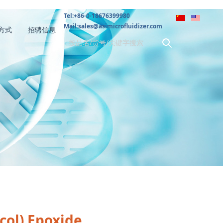
Tel:+86-0-18676399980
Mail:sales@asimicrofluidizer.com
方式
招骋信息
ycol) Epoxide
col) Epoxide