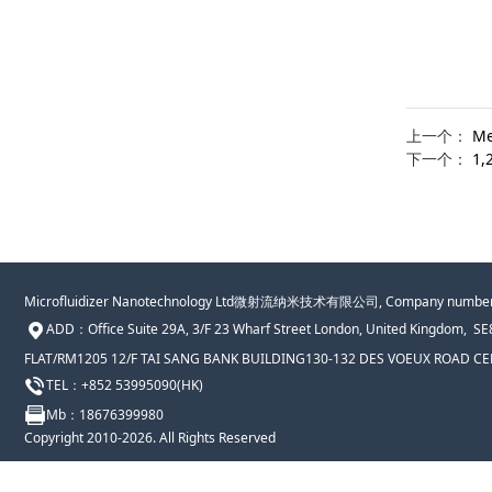
上一个：
Me
下一个：
1
Microfluidizer Nanotechnology Ltd微射流纳米技术有限公司, Company number
ADD：
Office Suite 29A, 3/F 23 Wharf Street London, United Kingdom, S
FLAT/RM1205 12/F TAI SANG BANK BUILDING130-132 DES VOEUX ROAD
TEL：+852 53995090(HK)
Mb
：18676399980
Copyright 2010-2026. All Rights Reserved
Methoxypoly(ethylene glycol) Epoxide、脂质纳米颗粒、LNP、新冠疫苗辅料、辉瑞