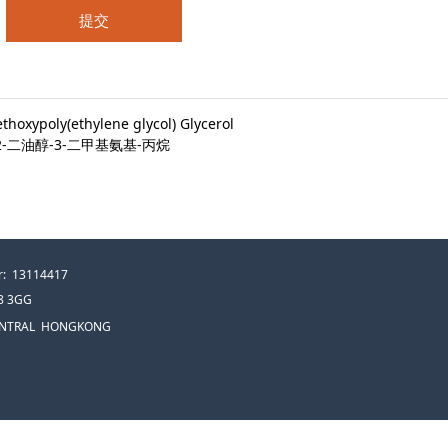
提交
thoxypoly(ethylene glycol) Glycerol
,2-二油醇-3-二甲基氨基-丙烷
: 13114417
E8 3GG
 CENTRAL HONGKONG
疫苗、Pfizer、Moderna